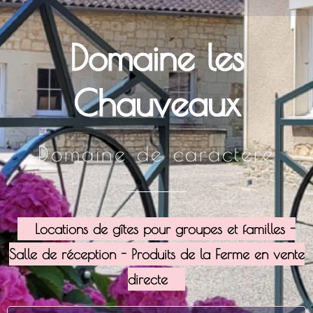
Domaine les
Chauveaux
Domaine de caractère
Locations de gîtes pour groupes et familles -
Salle de réception - Produits de la Ferme en vente
directe