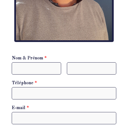
Nom & Prénom
*
P
N
r
o
Téléphone
*
é
m
n
o
m
E-mail
*